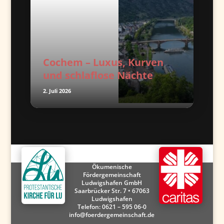
Cochem – Luxus, Kurven
und schlaflose Nächte
2. Juli 2026
Ökumenische
Fördergemeinschaft
Ludwigshafen GmbH
Saarbrücker Str. 7 • 67063
Ludwigshafen
Telefon:
0621 – 595 06-0
info@foerdergemeinschaft.de