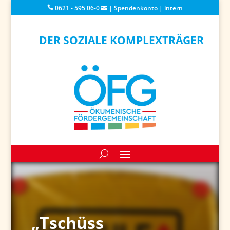
0621 - 595 06-0
|
Spendenkonto
|
intern
DER SOZIALE KOMPLEXTRÄGER
„Tschüss