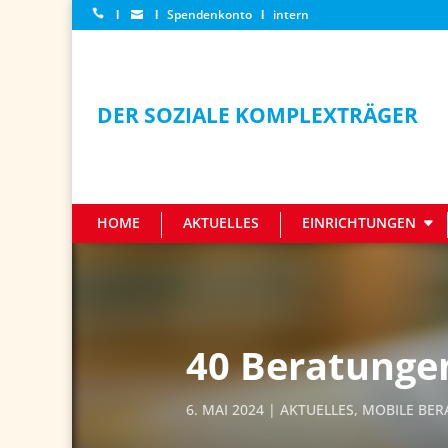
Ι
Ι
Spendenkonto
Ι
intern
DER SOZIALE KOMPLEXTRÄGER
HOME
AKTUELLES
EINRICHTUNGEN
40 Beratungen
6. MAI 2024
AKTUELLES
,
MOBILE BE