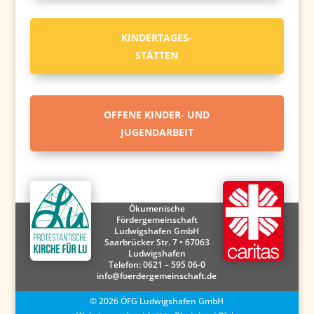
KINDERTAGES-
STÄTTEN
OFFENE KINDER- UND
JUGENDARBEIT
Ökumenische
Fördergemeinschaft
Ludwigshafen GmbH
Saarbrücker Str. 7 • 67063
Ludwigshafen
Telefon:
0621 – 595 06-0
info@foerdergemeinschaft.de
©
2026
ÖFG Ludwigshafen GmbH