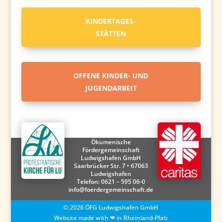
KINDERTAGES-
STÄTTEN
OFFENE KINDER- UND
JUGENDARBEIT
Ökumenische
Fördergemeinschaft
Ludwigshafen GmbH
Saarbrücker Str. 7 • 67063
Ludwigshafen
Telefon:
0621 – 595 06-0
info@foerdergemeinschaft.de
©
2026
ÖFG Ludwigshafen GmbH
Website made with ❤ in Rheinland-Pfalz