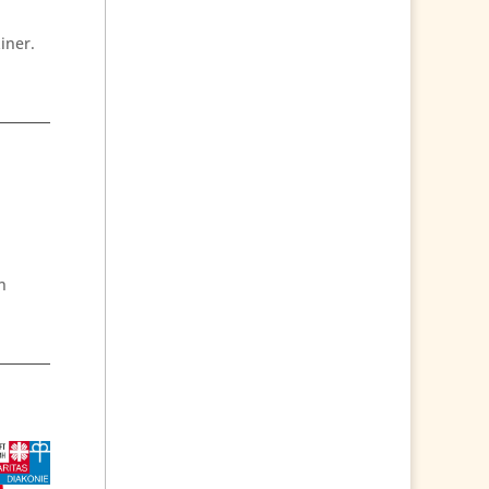
iner.
n