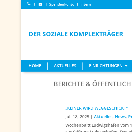
Ι
Ι
Spendenkonto
Ι
intern
DER SOZIALE KOMPLEXTRÄGER
HOME
AKTUELLES
EINRICHTUNGEN
BERICHTE & ÖFFENTLICH
„KEINER WIRD WEGGESCHICKT“
Juli 18, 2025
|
Aktuelles
,
News
,
P
Wochenbaltt Ludwigshafen vom 11
zur Stiftung Ludwigshafen. Das b