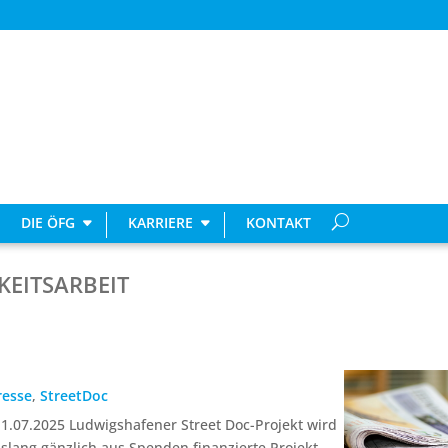
DIE ÖFG
KARRIERE
KONTAKT
KEITSARBEIT
resse
,
StreetDoc
.07.2025 Ludwigshafener Street Doc-Projekt wird
islang gänzlich aus Spenden finanzierte Projekt