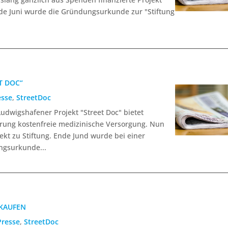
Ende Juni wurde die Gründungsurkunde zur "Stiftung
T DOC“
esse
,
StreetDoc
 Ludwigshafener Projekt "Street Doc" bietet
ung kostenfreie medizinische Versorgung. Nun
ekt zu Stiftung. Ende Jund wurde bei einer
ngsurkunde...
 KAUFEN
Presse
,
StreetDoc