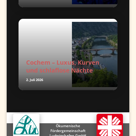
Cochem – Luxus, Kurven
und schlaflose Nächte
2. Juli 2026
Ökumenische
Fördergemeinschaft
Ludwigshafen GmbH