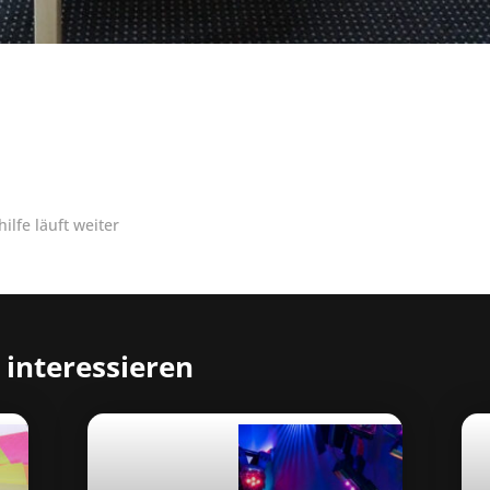
lfe läuft weiter
 interessieren