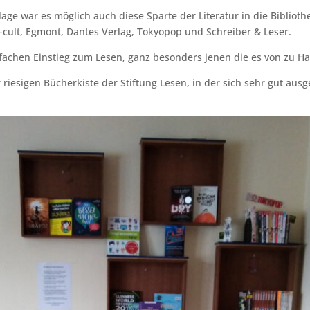
ge war es möglich auch diese Sparte der Literatur in die Biblioth
-cult, Egmont, Dantes Verlag, Tokyopop und Schreiber & Leser.
achen Einstieg zum Lesen, ganz besonders jenen die es von zu Ha
iesigen Bücherkiste der Stiftung Lesen, in der sich sehr gut aus