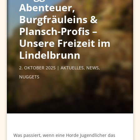
Abenteuer,
Burgfräuleins &
Plansch-Profis –
Unsere Freizeit im
Lindelbrunn
2. OKTOBER 2025
AKTUELLES
,
NEWS
,
NUGGETS
Was passiert, wenn eine Horde Jugendlicher das