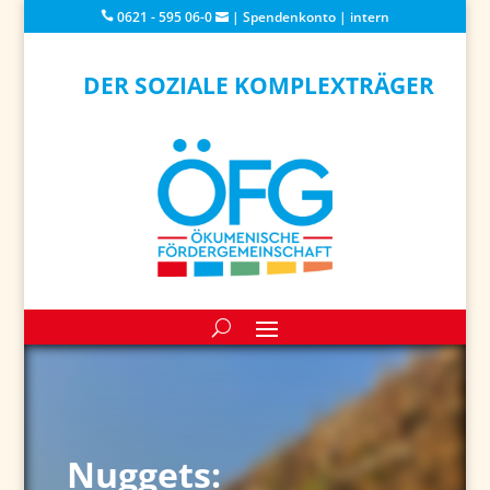
0621 - 595 06-0
|
Spendenkonto
|
intern
DER SOZIALE KOMPLEXTRÄGER
Nuggets: