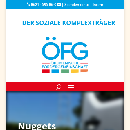
0621 - 595 06-0
|
Spendenkonto
|
intern
DER SOZIALE KOMPLEXTRÄGER
Nuggets