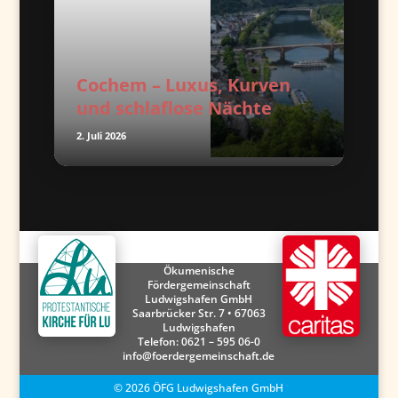
Cochem – Luxus, Kurven
und schlaflose Nächte
2. Juli 2026
Ökumenische
Fördergemeinschaft
Ludwigshafen GmbH
Saarbrücker Str. 7 • 67063
Ludwigshafen
Telefon:
0621 – 595 06-0
info@foerdergemeinschaft.de
©
2026
ÖFG Ludwigshafen GmbH