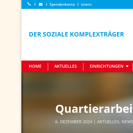
Ι
Ι
Spendenkonto
Ι
intern
DER SOZIALE KOMPLEXTRÄGER
HOME
AKTUELLES
EINRICHTUNGEN
Quartierarbe
6. DEZEMBER 2024
AKTUELLES
,
NEW