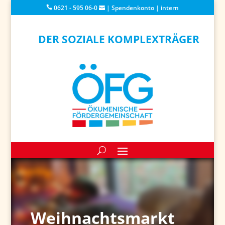
0621 - 595 06-0
|
Spendenkonto
|
intern
DER SOZIALE KOMPLEXTRÄGER
Weihnachtsmarkt