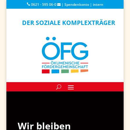
0621 - 595 06-0
|
Spendenkonto
|
intern
DER SOZIALE KOMPLEXTRÄGER
Wir bleiben