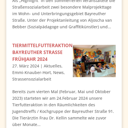
Als „Highlight“ in den Sommerferien veranstaltete die
Straßensozialarbeit zwei besondere Malprojekttage
im Wohn- und Unterbringungsgebiet Bayreuther
Straße. Unter der Projektanleitung von Aljoscha van
Bebber (Sozialpädagoge und Graffitikünstler) und...
TIERMITTELFUTTERAKTION
BAYREUTHER STRASSE F
RÜHJAHR 2024
27. März 2024
|
Aktuelles
,
Emmi-Knauber-Hort
,
News
,
Strassensozialarbeit
Bereits zum vierten Mal (Februar, Mai und Oktober
2023) starteten wir am 24.Februar 2024 unsere
Tierfutteraktion in den Räumlichkeiten des
Jugendtreffs / Kochgruppe der Bayreuther Straße 91.
Die Tierärztin Frau Dr. Kellin sammelte wie zuvor
über Monate...