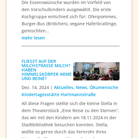
Die Essenswünsche wurden im Vorfeld von
den Vorschulkindern ausgewählt. Die erste
Kochgruppe entschied sich für: Ofenpommes,
Burger-Bus (Brötchen), vegane Haferbratlinge,
gemischten...
mehr lesen
FLIESST AUF DER M
ILCHSTRASSE MILCH? HA
BEN HI
MMELSKÖRPER ARME UN
D BEINE?
Dez. 14, 2024
|
Aktuelles
,
News
,
Ökumenische
Kindertagesstätte Hartmannstraße
All diese Fragen stellte sich die kleine Stella in
dem Theaterstück „Eine Reise zu den Sternen“,
das wir mit den Kindern am 18.11.2024 in der
Stadtbibliothek besuchen konnten. Stella,
wollte so gerne durch das Fernrohr ihres