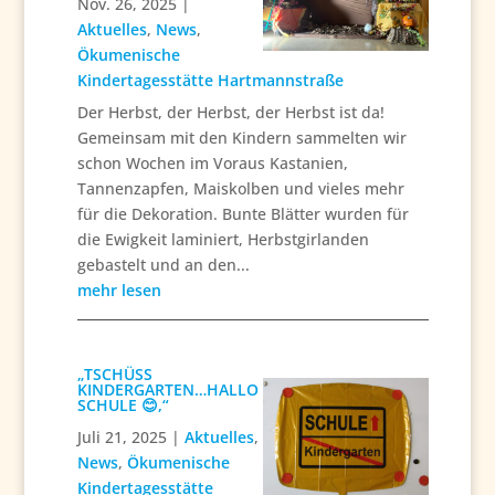
Nov. 26, 2025
|
Aktuelles
,
News
,
Ökumenische
Kindertagesstätte Hartmannstraße
Der Herbst, der Herbst, der Herbst ist da!
Gemeinsam mit den Kindern sammelten wir
schon Wochen im Voraus Kastanien,
Tannenzapfen, Maiskolben und vieles mehr
für die Dekoration. Bunte Blätter wurden für
die Ewigkeit laminiert, Herbstgirlanden
gebastelt und an den...
mehr lesen
„TSCHÜSS
KINDERGARTEN…HALLO
SCHULE 😊,“
Juli 21, 2025
|
Aktuelles
,
News
,
Ökumenische
Kindertagesstätte