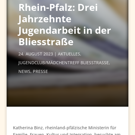
Rhein-Pfalz: Drei
Jahrzehnte
Jugendarbeit in der
Bliesstraße
24. AUGUST 2023
AKTUELLES
,
JUGENDCLUB/MÄDCHENTREFF BLIESSTRASSE
,
NEWS
,
PRESSE
Katherina Binz, rheinland-pfälzische Ministerin für
Familie, Frauen, Kultur und Integration, besuchte am