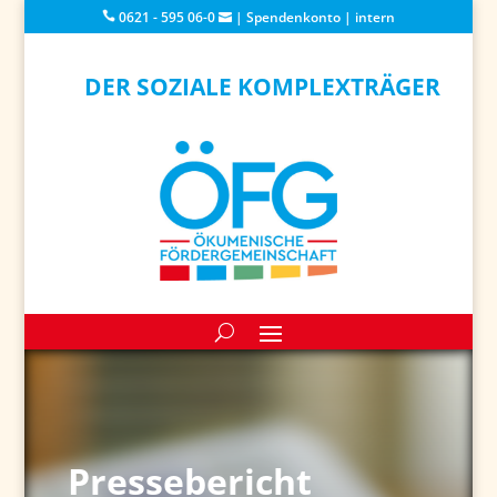
0621 - 595 06-0
|
Spendenkonto
|
intern
DER SOZIALE KOMPLEXTRÄGER
Pressebericht