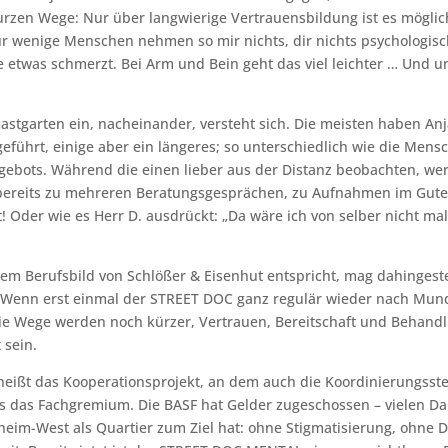
 kurzen Wege: Nur über langwierige Vertrauensbildung ist es mögl
wenige Menschen nehmen so mir nichts, dir nichts psychologisch
e etwas schmerzt. Bei Arm und Bein geht das viel leichter … Und u
stgarten ein, nacheinander, versteht sich. Die meisten haben An
eführt, einige aber ein längeres; so unterschiedlich wie die Mens
bots. Während die einen lieber aus der Distanz beobachten, wer 
 bereits zu mehreren Beratungsgesprächen, zu Aufnahmen im Guten
acht! Oder wie es Herr D. ausdrückt: „Da wäre ich von selber nicht
m Berufsbild von Schlößer & Eisenhut entspricht, mag dahingestel
te! Wenn erst einmal der STREET DOC ganz regulär wieder nach Mu
ie Wege werden noch kürzer, Vertrauen, Bereitschaft und Behandl
 sein.
heißt das Kooperationsprojekt, an dem auch die Koordinierungsstel
eits das Fachgremium. Die BASF hat Gelder zugeschossen – vielen 
eim-West als Quartier zum Ziel hat: ohne Stigmatisierung, ohne D