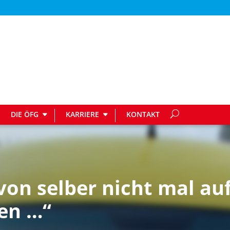
DIE ÖFG
KARRIERE
KONTAKT
von selber nicht mal auf
en …“