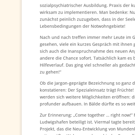
sozialpsychiatrischer Ausbildung. Praxis der
wirksam zu implementieren. Man bedenke: Nur 
zunächst peinlich zuzugeben, dass in der Seel
Lebensbedingungen der Notwohngebiete!
Nach und nach treffen immer mehr Leute im Ga
gesehen, viele ein kurzes Gespräch mit ihnen g
sich auch die Inanspruchnahme des neuen Ange
andere die Chance sofort. Tatsächlich kam es
Hilfeverlauf. Das ging viel schneller als ged
zu gehen!“
Ob die Jargon-geprägte Bezeichnung so ganz de
konstatieren: Der Spezialeinsatz trägt Früch
werden sich weitere Möglichkeiten eröffnen: d
profunder aufbauen. In Bälde dürfte es so weit
Zur Erinnerung: „Come together … right now!” 
Ludwigshafen beteiligt ist. Viermal tagte ber
Projekt, das die Neu-Entwicklung von Mundenh