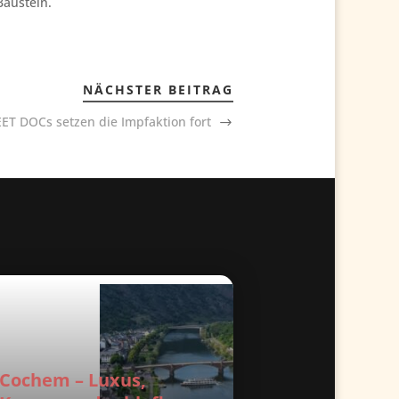
Baustein.
NÄCHSTER BEITRAG
ET DOCs setzen die Impfaktion fort
Cochem – Luxus,