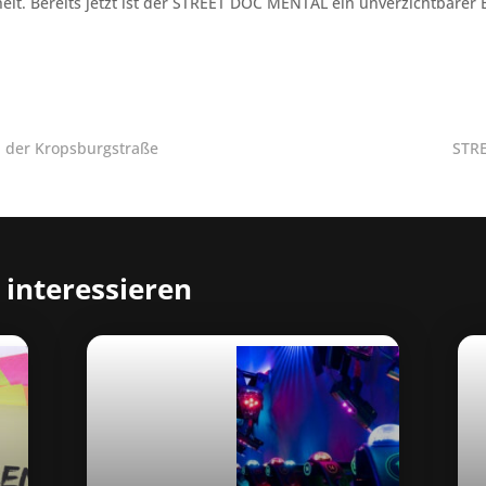
. Bereits jetzt ist der STREET DOC MENTAL ein unverzichtbarer 
n der Kropsburgstraße
STRE
 interessieren