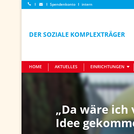
Ι
Ι
Spendenkonto
Ι
intern
DER SOZIALE KOMPLEXTRÄGER
HOME
AKTUELLES
EINRICHTUNGEN
„Da wäre ich 
Idee gekomm