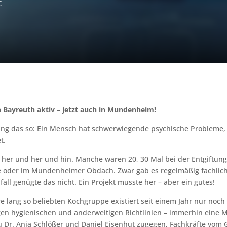
C
 Bayreuth aktiv – jetzt auch in Mundenheim!
 ging das so: Ein Mensch hat schwerwiegende psychische Probleme
t.
 her und her und hin. Manche waren 20, 30 Mal bei der Entgiftu
aße oder im Mundenheimer Obdach. Zwar gab es regelmäßig fachl
ll genügte das nicht. Ein Projekt musste her – aber ein gutes!
re lang so beliebten Kochgruppe existiert seit einem Jahr nur noch
gen hygienischen und anderweitigen Richtlinien – immerhin eine M
u Dr. Anja Schlößer und Daniel Eisenhut zugegen, Fachkräfte vom G