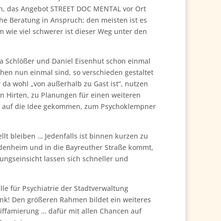
ich, das Angebot STREET DOC MENTAL vor Ort
e Beratung in Anspruch; den meisten ist es
m wie viel schwerer ist dieser Weg unter den
ja Schlößer und Daniel Eisenhut schon einmal
chen nun einmal sind, so verschieden gestaltet
da wohl „von außerhalb zu Gast ist“, nutzen
 Hirten, zu Planungen für einen weiteren
 mal auf die Idee gekommen, zum Psychoklempner
lt bleiben … Jedenfalls ist binnen kurzen zu
ndenheim und in die Bayreuther Straße kommt,
ungseinsicht lassen sich schneller und
le für Psychiatrie der Stadtverwaltung
Dank! Den größeren Rahmen bildet ein weiteres
iffamierung … dafür mit allen Chancen auf